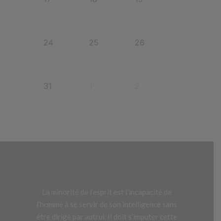
24
25
26
27
31
1
2
3
La minorité de l’esprit est l’incapacité de
l’homme à se servir de son intelligence sans
être dirigé par autrui. Il doit s’imputer cette