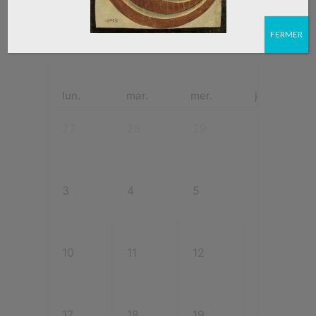
FERMER
lun.
mar.
mer.
jeu.
27
28
29
30
3
4
5
6
10
11
12
13
17
18
19
20