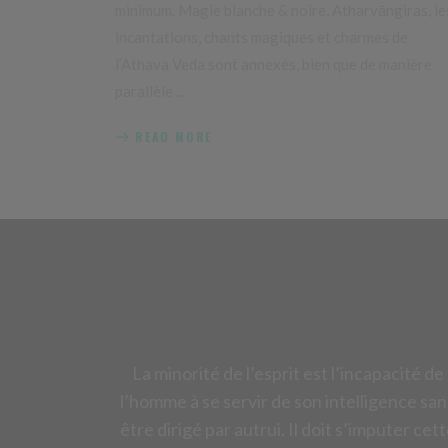
minimum. Magie blanche & noire, Atharvāngiras, le
incantations, chants magiques et charmes de
l’Athava Veda sont annexés, bien que de manière
parallèle
READ MORE
La minorité de l’esprit est l’incapacité de
l’homme à se servir de son intelligence san
être dirigé par autrui. Il doit s’imputer cet