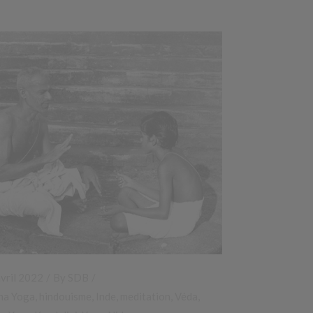
vril 2022
By
SDB
ha Yoga
,
hindouisme
,
Inde
,
meditation
,
Véda
,