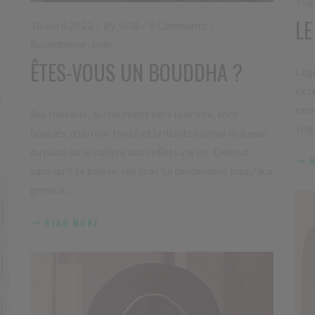
Yog
LE
18 avril 2022
By
SDB
0 Comments
u
Bouddhisme
,
Inde
ÊTES-VOUS UN BOUDDHA ?
Légè
,
exce
s
excr
Ses cheveux, qui tournent vers la droite, sont
Yog
bouclés, d'un noir foncé et brillants comme la queue
du paon ou le collyre aux reflets variés. Debout,
sans qu'il se baisse, ses bras lui descendent jusqu'aux
genoux
READ MORE