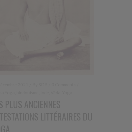
décembre 2021
By
SDB
0 Comments
ha Yoga
,
hindouisme
,
Inde
,
Véda
,
Yoga
S PLUS ANCIENNES
TESTATIONS LITTÉRAIRES DU
OGA