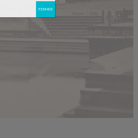
FERMER
Home
/
Inde