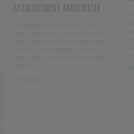
ATTACHEMENT AMOUREUX
Bien
litt
Voici quelques formules anciennes, issues de
s
yoga
l’Atharva Veda, donc d’il y a plus de 2500 ans au
une 
minimum. Magie blanche & noire, Atharvāngiras, les
spéc
incantations, chants magiques et charmes de
théo
l’Athava Veda sont annexés, bien que de manière
parallèle
READ MORE