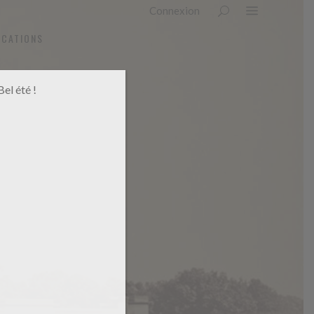
Connexion
OCATIONS
el été !