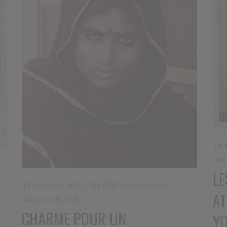
14 
Hat
LE
,
12 décembre 2021
By
SDB
0 Comments
AT
Amour
,
Inde
,
Véda
CHARME POUR UN
Y