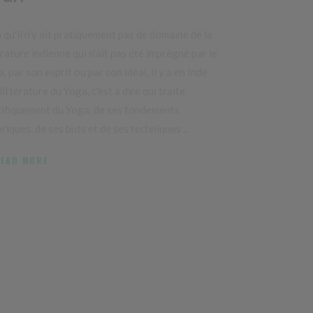
 qu'il n'y ait pratiquement pas de domaine de la
érature indienne qui n'ait pas été imprégné par le
, par son esprit ou par son idéal, il y a en Inde
littérature du Yoga, c'est à dire qui traite
ifiquement du Yoga, de ses fondements
riques, de ses buts et de ses techniques
READ MORE