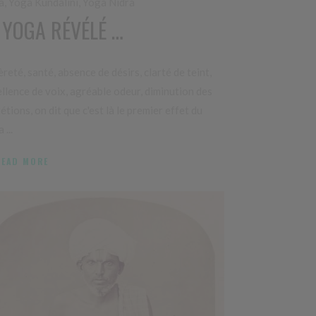
a
,
Yoga Kundalini
,
Yoga Nidra
 YOGA RÉVÉLÉ …
reté, santé, absence de désirs, clarté de teint,
llence de voix, agréable odeur, diminution des
étions, on dit que c'est là le premier effet du
a
READ MORE