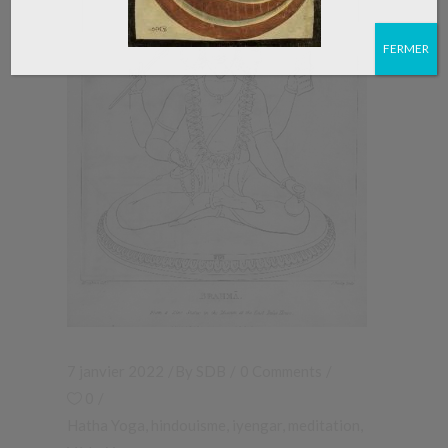
FERMER
7 janvier 2022
By
SDB
0 Comments
0
Hatha Yoga
,
hindouisme
,
iyengar
,
meditation
,