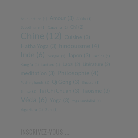
Amour
(3)
Acupuncture
(1)
Aïkido
(1)
Chi
(2)
Bouddhisme
(1)
Capoeira
(1)
Chine
(12)
Cuisine
(3)
hindouisme
(4)
Hatha Yoga
(3)
Inde
(6)
Japon
(3)
iyengar
(1)
Jardins
(1)
Laozi
(2)
Litérature
(2)
Kung fu
(1)
Lao tseu
(1)
Philosophie
(4)
meditation
(3)
Qi Gong
(3)
Pushing hands
(1)
Shiatsu
(1)
Tai Chi Chuan
(3)
Taoïsme
(3)
Shinto
(1)
Véda
(6)
Yoga
(3)
Yoga Kundalini
(1)
Yoga Nidra
(1)
Zen
(1)
INSCRIVEZ-VOUS ...