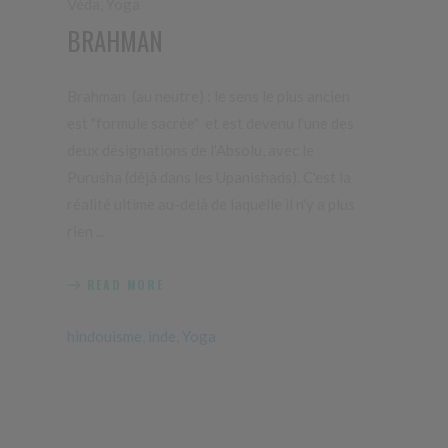
Véda
,
Yoga
BRAHMAN
Brahman (au neutre) : le sens le plus ancien
est "formule sacrée" et est devenu l'une des
deux désignations de l'Absolu, avec le
Purusha (déjà dans les Upanishads). C'est la
réalité ultime au-delà de laquelle il n'y a plus
rien
READ MORE
hindouisme
,
inde
,
Yoga