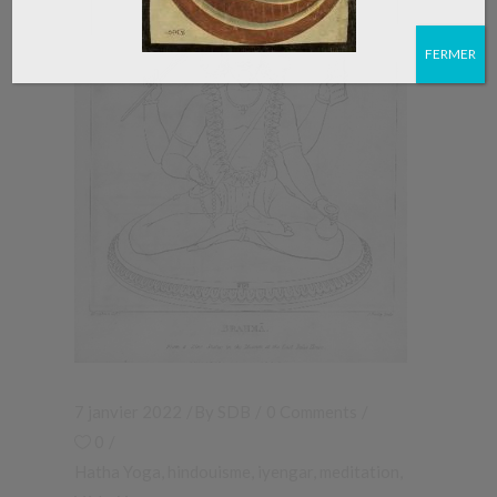
FERMER
7 janvier 2022
By
SDB
0 Comments
0
Hatha Yoga
,
hindouisme
,
iyengar
,
meditation
,