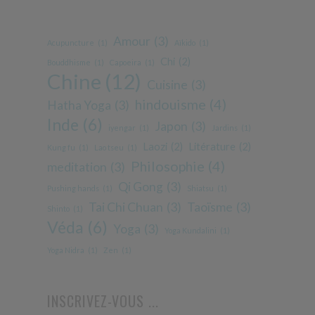
Amour
(3)
Acupuncture
(1)
Aïkido
(1)
Chi
(2)
Bouddhisme
(1)
Capoeira
(1)
Chine
(12)
Cuisine
(3)
hindouisme
(4)
Hatha Yoga
(3)
Inde
(6)
Japon
(3)
iyengar
(1)
Jardins
(1)
Laozi
(2)
Litérature
(2)
Kung fu
(1)
Lao tseu
(1)
Philosophie
(4)
meditation
(3)
Qi Gong
(3)
Pushing hands
(1)
Shiatsu
(1)
Tai Chi Chuan
(3)
Taoïsme
(3)
Shinto
(1)
Véda
(6)
Yoga
(3)
Yoga Kundalini
(1)
Yoga Nidra
(1)
Zen
(1)
INSCRIVEZ-VOUS ...