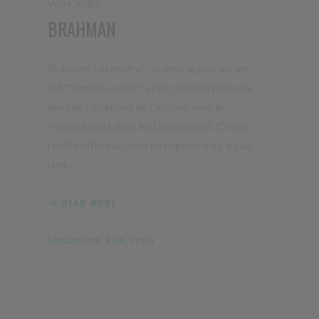
Véda
,
Yoga
BRAHMAN
Brahman (au neutre) : le sens le plus ancien
est "formule sacrée" et est devenu l'une des
deux désignations de l'Absolu, avec le
Purusha (déjà dans les Upanishads). C'est la
réalité ultime au-delà de laquelle il n'y a plus
rien
READ MORE
hindouisme
,
inde
,
Yoga