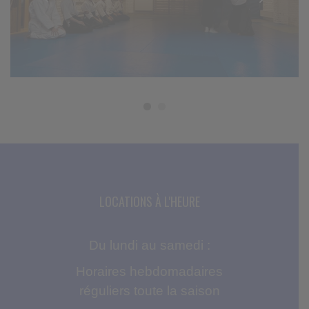
LOCATIONS À L'HEURE
Du lundi au samedi :
Horaires hebdomadaires
réguliers toute la saison