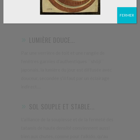
sur plancher et lambourdes, une ambiance
calme et intime dans une atmosphère jusqu'à
FERMER
20/21°, programmée selon les cours...
LUMIÈRE DOUCE...
Par une verrière de toit et une rangée de
fenêtres garnies d'authentiques ``shôji``
japonais, la lumière du jour est diffusée avec
douceur, secondée s'il faut par un éclairage
indirect….
SOL SOUPLE ET STABLE...
L'alliance de la souplesse et de la fermeté des
tatamis de haute densité conviennent aussi
bien aux chutes, comme pour l'aïkido, qu'au