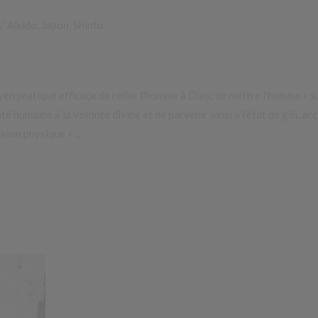
Aïkido
,
Japon
,
Shinto
n pratique efficace de relier l'homme à Dieu, de mettre l'homme « su
é humaine à la volonté divine et de parvenir ainsi à l'état de gôi, acc
sion phy­sique »