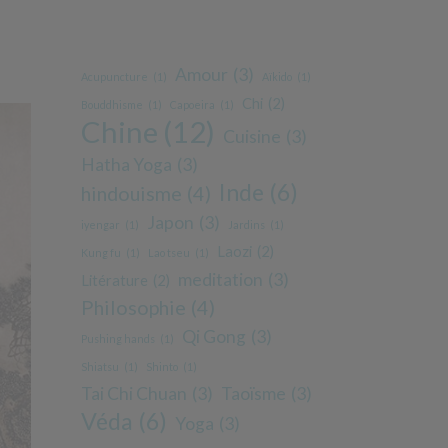
Amour
(3)
Acupuncture
(1)
Aïkido
(1)
Chi
(2)
Bouddhisme
(1)
Capoeira
(1)
Chine
(12)
Cuisine
(3)
Hatha Yoga
(3)
Inde
(6)
hindouisme
(4)
Japon
(3)
iyengar
(1)
Jardins
(1)
Laozi
(2)
Kung fu
(1)
Lao tseu
(1)
meditation
(3)
Litérature
(2)
Philosophie
(4)
Qi Gong
(3)
Pushing hands
(1)
Shiatsu
(1)
Shinto
(1)
Tai Chi Chuan
(3)
Taoïsme
(3)
Véda
(6)
Yoga
(3)