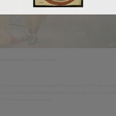
ndouisme
,
Inde
,
Philosophie
,
Véda
iroir, comme la matrice enveloppe le fœtus, ainsi cette fureur couvre 
 science. Telle qu’une flamme insatiable, elle change de forme à son g
ne. Par les sens, elle obscurcit