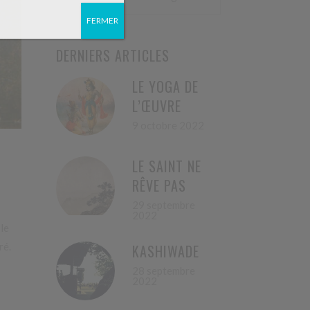
FERMER
DERNIERS ARTICLES
LE YOGA DE
L’ŒUVRE
9 octobre 2022
LE SAINT NE
RÊVE PAS
29 septembre
2022
le
ré.
KASHIWADE
28 septembre
2022