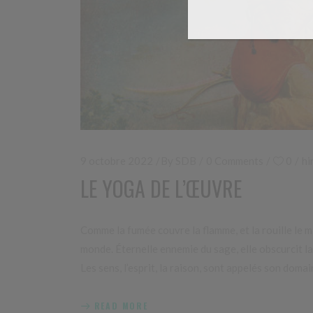
9 octobre 2022
By
SDB
0 Comments
0
hi
LE YOGA DE L’ŒUVRE
Comme la fumée couvre la flamme, et la rouille le m
monde. Éternelle ennemie du sage, elle obscurcit la
Les sens, l’esprit, la raison, sont appelés son domai
READ MORE