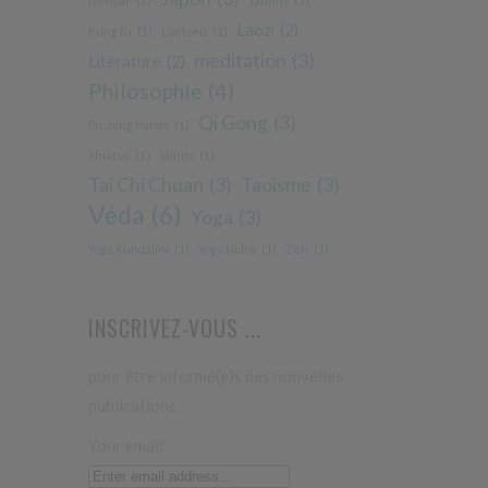
iyengar
(1)
Jardins
(1)
Laozi
(2)
Kung fu
(1)
Lao tseu
(1)
meditation
(3)
Litérature
(2)
Philosophie
(4)
Qi Gong
(3)
Pushing hands
(1)
Shiatsu
(1)
Shinto
(1)
Tai Chi Chuan
(3)
Taoïsme
(3)
Véda
(6)
Yoga
(3)
Yoga Kundalini
(1)
Yoga Nidra
(1)
Zen
(1)
INSCRIVEZ-VOUS ...
pour être informé(e)s des nouvelles
publications.
Your email: