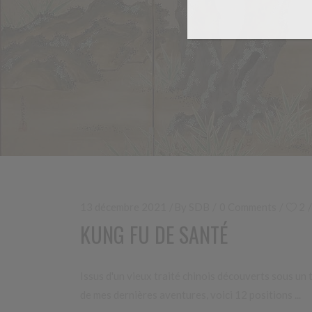
13 décembre 2021
By
SDB
0 Comments
2
KUNG FU DE SANTÉ
Issus d'un vieux traité chinois découverts sous un
de mes dernières aventures, voici 12 positions