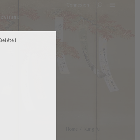
Connexion
OCATIONS
el été !
Home
/
Kung fu