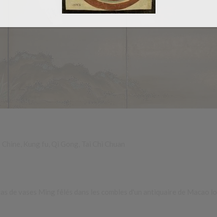
Chine
,
Kung fu
,
Qi Gong
,
Tai Chi Chuan
 tas de vases Ming fêlés dans les combles d'un antiquaire de Macao lo