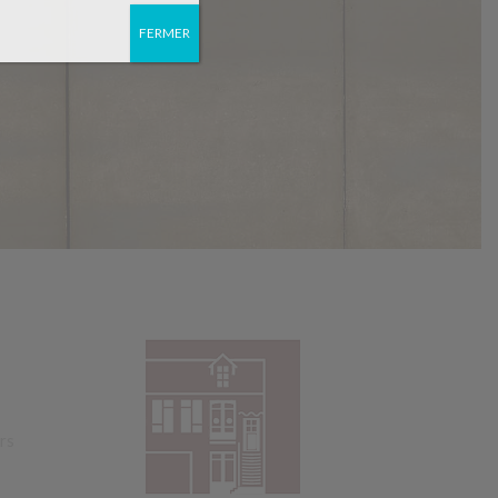
FERMER
rs