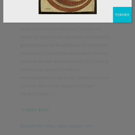
VIE DE SENGAI
FERMER
Voici un homme qui se tient suspendu par les
dents à la branche d’un arbre. Survient un
moine qui lui pose une question concernant le
grand principe du Bouddhisme. Si l’homme ne
répond pas à la question du moine il n’est pas
un pieux disciple du Bouddhisme. S’il ouvre la
bouche pour parler, il tombera
immanquablement sur le sol. Quelle est votre
solution dans cette situation critique?
Parlez! Parlez !
READ MORE
bouddhisme
,
chan
,
japon
,
sengai
,
zen