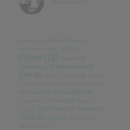
28 septembre 2022
Amour
(3)
Acupuncture
(1)
Aïkido
(1)
Chi
(2)
Bouddhisme
(1)
Capoeira
(1)
Chine
(12)
Cuisine
(3)
hindouisme
(4)
Hatha Yoga
(3)
Inde
(6)
Japon
(3)
iyengar
(1)
Jardins
(1)
Laozi
(2)
Litérature
(2)
Kung fu
(1)
Lao tseu
(1)
Philosophie
(4)
meditation
(3)
Qi Gong
(3)
Pushing hands
(1)
Shiatsu
(1)
Tai Chi Chuan
(3)
Taoïsme
(3)
Shinto
(1)
Véda
(6)
Yoga
(3)
Yoga Kundalini
(1)
Yoga Nidra
(1)
Zen
(1)