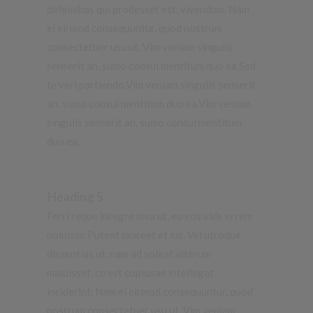
definiebas qui prodesset est, vivendum.
Nam
ei eirmod consequuntur, quod nostrum
consectetuer usu ut. Vim veniam singulis
senserit an, sumo consul mentitum duo ea.Sed
te veri partiendo.Vim veniam singulis senserit
an, sumo consul mentitum duo ea.Vim veniam
singulis senserit an, sumo consul mentitum
duo ea.
Heading 5
Ferri reque integre mea ut, eu eos vide errem
noluisse.Putent laoreet et ius. Vel utroque
dissentias ut, nam ad soleat alterum
maluisset, cu est copiosae intellegat
inciderint.
Nam ei eirmod consequuntur, quod
nostrum consectetuer usu ut.
Vim veniam