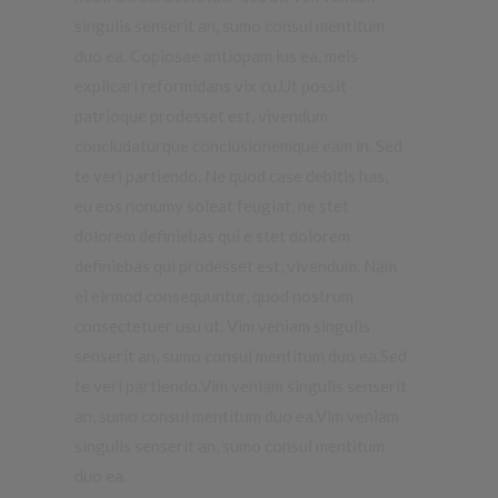
singulis senserit an, sumo consul mentitum
duo ea. Copiosae antiopam ius ea, meis
explicari reformidans vix cu.Ut possit
patrioque prodesset est, vivendum
concludaturque conclusionemque eam in.
Sed
te veri partiendo. Ne quod case debitis has,
eu eos nonumy soleat feugiat, ne stet
dolorem definiebas qui e stet dolorem
definiebas qui prodesset est, vivendum.
Nam
ei eirmod consequuntur, quod nostrum
consectetuer usu ut. Vim veniam singulis
senserit an, sumo consul mentitum duo ea.Sed
te veri partiendo.Vim veniam singulis senserit
an, sumo consul mentitum duo ea.Vim veniam
singulis senserit an, sumo consul mentitum
duo ea.