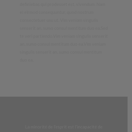
definiebas qui prodesset est, vivendum.
Nam
ei eirmod consequuntur, quod nostrum
consectetuer usu ut. Vim veniam singulis
senserit an, sumo consul mentitum duo ea.Sed
te veri partiendo.Vim veniam singulis senserit
an, sumo consul mentitum duo ea.Vim veniam
singulis senserit an, sumo consul mentitum
duo ea.
La minorité de l’esprit est l’incapacité de