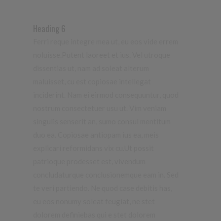
Heading 6
Ferri reque integre mea ut, eu eos vide errem
noluisse.Putent laoreet et ius. Vel utroque
dissentias ut, nam ad soleat alterum
maluisset, cu est copiosae intellegat
inciderint.
Nam ei eirmod consequuntur, quod
nostrum consectetuer usu ut.
Vim veniam
singulis senserit an, sumo consul mentitum
duo ea. Copiosae antiopam ius ea, meis
explicari reformidans vix cu.Ut possit
patrioque prodesset est, vivendum
concludaturque conclusionemque eam in.
Sed
te veri partiendo. Ne quod case debitis has,
eu eos nonumy soleat feugiat, ne stet
dolorem definiebas qui e stet dolorem