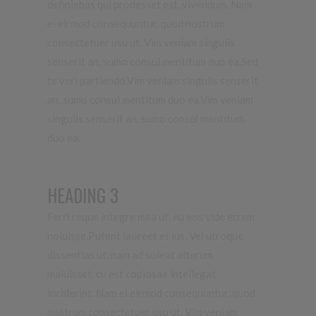
definiebas qui prodesset est, vivendum.
Nam
ei eirmod consequuntur, quod nostrum
consectetuer usu ut. Vim veniam singulis
senserit an, sumo consul mentitum duo ea.Sed
te veri partiendo.Vim veniam singulis senserit
an, sumo consul mentitum duo ea.Vim veniam
singulis senserit an, sumo consul mentitum
duo ea.
HEADING 3
Ferri reque integre mea ut, eu eos vide errem
noluisse.Putent laoreet et ius. Vel utroque
dissentias ut, nam ad soleat alterum
maluisset, cu est copiosae intellegat
inciderint.
Nam ei eirmod consequuntur, quod
nostrum consectetuer usu ut.
Vim veniam