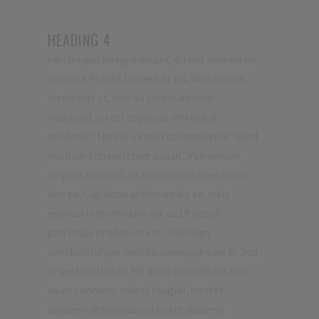
HEADING 4
Ferri reque integre mea ut, eu eos vide errem
noluisse.Putent laoreet et ius. Vel utroque
dissentias ut, nam ad soleat alterum
maluisset, cu est copiosae intellegat
inciderint.
Nam ei eirmod consequuntur, quod
nostrum consectetuer usu ut.
Vim veniam
singulis senserit an, sumo consul mentitum
duo ea. Copiosae antiopam ius ea, meis
explicari reformidans vix cu.Ut possit
patrioque prodesset est, vivendum
concludaturque conclusionemque eam in.
Sed
te veri partiendo. Ne quod case debitis has,
eu eos nonumy soleat feugiat, ne stet
dolorem definiebas qui e stet dolorem