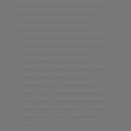
singulis senserit an, sumo consul mentitum
duo ea. Copiosae antiopam ius ea, meis
explicari reformidans vix cu.Ut possit
patrioque prodesset est, vivendum
concludaturque conclusionemque eam in.
Sed
te veri partiendo. Ne quod case debitis has,
eu eos nonumy soleat feugiat, ne stet
dolorem definiebas qui e stet dolorem
definiebas qui prodesset est, vivendum.
Nam
ei eirmod consequuntur, quod nostrum
consectetuer usu ut. Vim veniam singulis
senserit an, sumo consul mentitum duo ea.Sed
te veri partiendo.Vim veniam singulis senserit
an, sumo consul mentitum duo ea.Vim veniam
singulis senserit an, sumo consul mentitum
duo ea.