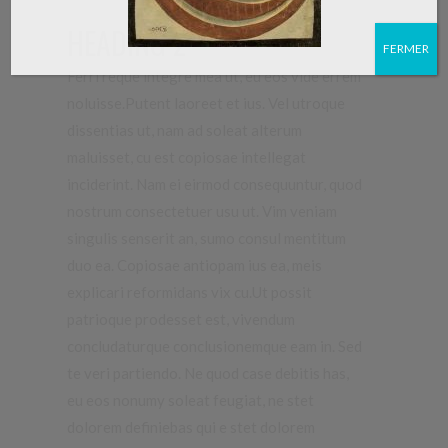
HEADING 2
FERMER
Ferri reque integre mea ut, eu eos vide errem
noluisse.Putent laoreet et ius. Vel utroque
dissentias ut, nam ad soleat alterum
maluisset, cu est copiosae intellegat
inciderint.
Nam ei eirmod consequuntur, quod
nostrum consectetuer usu ut.
Vim veniam
singulis senserit an, sumo consul mentitum
duo ea. Copiosae antiopam ius ea, meis
explicari reformidans vix cu.Ut possit
patrioque prodesset est, vivendum
concludaturque conclusionemque eam in.
Sed
te veri partiendo. Ne quod case debitis has,
eu eos nonumy soleat feugiat, ne stet
dolorem definiebas qui e stet dolorem