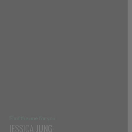
Find the one for you
JESSICA
JUNG