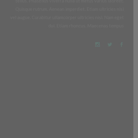
tellus. Phasellus viverra nulla ut metus varius laoreet.
Quisque rutrum. Aenean imperdiet. Etiam ultricies nisi
vel augue. Curabitur ullamcorper ultricies nisi. Nam eget
dui. Etiam rhoncus. Maecenas tempus