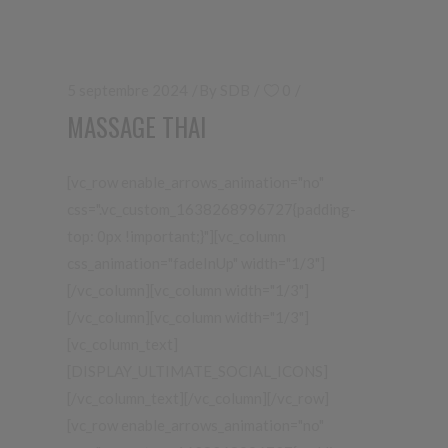
5 septembre 2024
By
SDB
0
MASSAGE THAI
[vc_row enable_arrows_animation="no"
css=".vc_custom_1638268996727{padding-
top: 0px !important;}"][vc_column
css_animation="fadeInUp" width="1/3"]
[/vc_column][vc_column width="1/3"]
[/vc_column][vc_column width="1/3"]
[vc_column_text]
[DISPLAY_ULTIMATE_SOCIAL_ICONS]
[/vc_column_text][/vc_column][/vc_row]
[vc_row enable_arrows_animation="no"