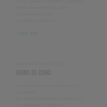
css=".vc_custom_1638268996727{padding-
top: 0px !important;}"][vc_column
css_animation="none"]
[vc_column_text]Bientôt
READ MORE
15 août 2022
By
SDB
0
BAINS DE GONG
[vc_row enable_arrows_animation="no"]
[vc_column]
[vc_column_text]Bientôt[/vc_column_text]
[/vc_column][/vc_row][vc_row