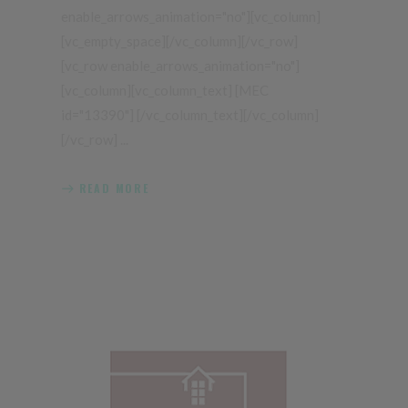
enable_arrows_animation="no"][vc_column]
[vc_empty_space][/vc_column][/vc_row]
[vc_row enable_arrows_animation="no"]
[vc_column][vc_column_text] [MEC
id="13390"] [/vc_column_text][/vc_column]
[/vc_row]
READ MORE