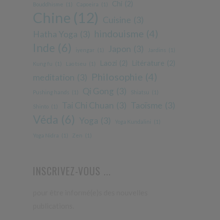
Chi
(2)
Bouddhisme
(1)
Capoeira
(1)
Chine
(12)
Cuisine
(3)
hindouisme
(4)
Hatha Yoga
(3)
Inde
(6)
Japon
(3)
iyengar
(1)
Jardins
(1)
Laozi
(2)
Litérature
(2)
Kung fu
(1)
Lao tseu
(1)
Philosophie
(4)
meditation
(3)
Qi Gong
(3)
Pushing hands
(1)
Shiatsu
(1)
Tai Chi Chuan
(3)
Taoïsme
(3)
Shinto
(1)
Véda
(6)
Yoga
(3)
Yoga Kundalini
(1)
Yoga Nidra
(1)
Zen
(1)
INSCRIVEZ-VOUS ...
pour être informé(e)s des nouvelles
publications.