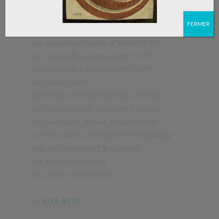
[vc_row enable_arrows_animation="no"
css=".vc_custom_1638268996727{padding-
FERMER
top: 0px !important;}"][vc_column
css_animation="fadeInUp" width="1/3"]
[/vc_column][vc_column width="1/3"]
[/vc_column][vc_column width="1/3"]
[vc_column_text]
[DISPLAY_ULTIMATE_SOCIAL_ICONS]
[/vc_column_text][/vc_column][/vc_row]
[vc_row enable_arrows_animation="no"
css=".vc_custom_1638268996727{padding-
top: 0px !important;}"][vc_column
css_animation="none"]
[vc_column_text]Bientôt
READ MORE