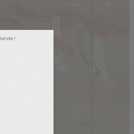
Connexion
OCATIONS
el été !
Home
/