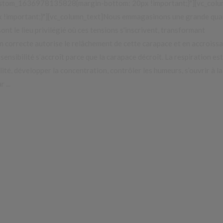
custom_1636978135828{margin-bottom: 20px !important;}"][vc_col
!important;}"][vc_column_text]Nous emmagasinons une grande qua
ont le lieu privilégié où ces tensions s'inscrivent, transformant
n correcte autorise le relâchement de cette carapace et en accroissa
 sensibilité s’accroît parce que la carapace décroît. La respiration est
lité, développer la concentration, contrôler les humeurs, s’ouvrir à la
ar