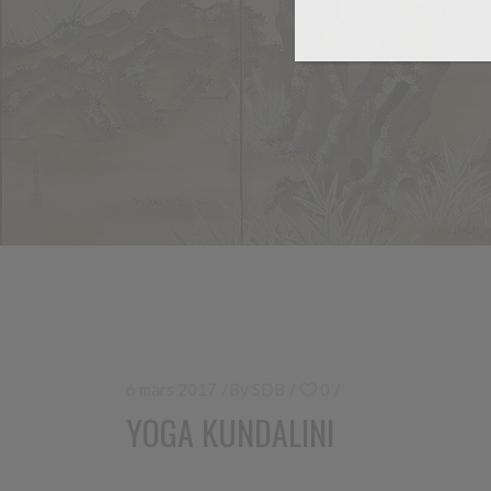
6 mars 2017
By
SDB
0
YOGA KUNDALINI