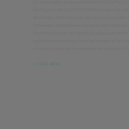
[vc_row enable_arrows_animation="no" css=".vc_
css=".vc_custom_1636977370695{margin-top: 0px 
de tensions dans notre vie. Les tissus musculaires s
l'enveloppe musculaire en carapace. Une respiratio
flexibilité du corps et l’amplitude pulmonaire notre
outil fondamental pour favoriser la santé et la vita
créativité, favoriser un sentiment de connexion. P
READ MORE