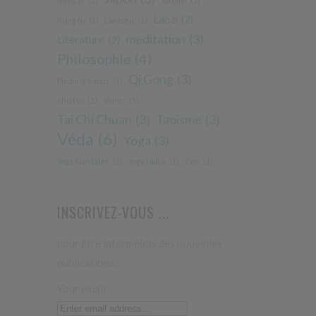
iyengar
(1)
Jardins
(1)
Laozi
(2)
Kung fu
(1)
Lao tseu
(1)
meditation
(3)
Litérature
(2)
Philosophie
(4)
Qi Gong
(3)
Pushing hands
(1)
Shiatsu
(1)
Shinto
(1)
Tai Chi Chuan
(3)
Taoïsme
(3)
Véda
(6)
Yoga
(3)
Yoga Kundalini
(1)
Yoga Nidra
(1)
Zen
(1)
INSCRIVEZ-VOUS ...
pour être informé(e)s des nouvelles
publications.
Your email: