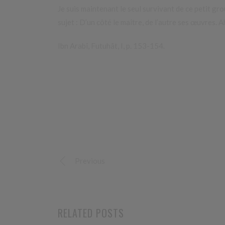
Je suis maintenant le seul survivant de ce petit grou
sujet : D’un côté le maître, de l’autre ses œuvres. 
Ibn Arabî, Futuhât, I, p. 153-154.
Previous
RELATED POSTS