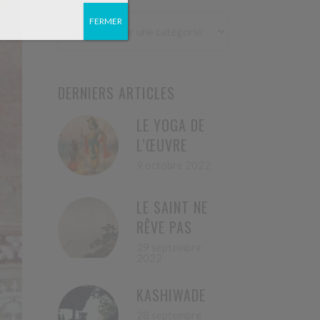
FERMER
Catégories
DERNIERS ARTICLES
LE YOGA DE
L’ŒUVRE
9 octobre 2022
LE SAINT NE
RÊVE PAS
29 septembre
2022
KASHIWADE
28 septembre