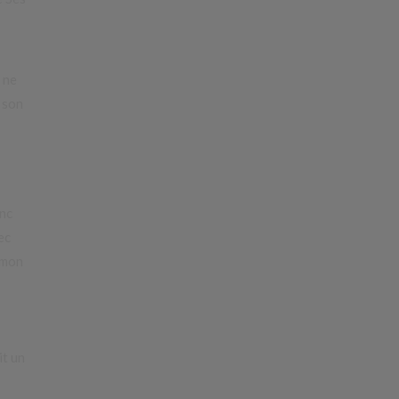
 ne
: son
anc
ec
 mon
it un