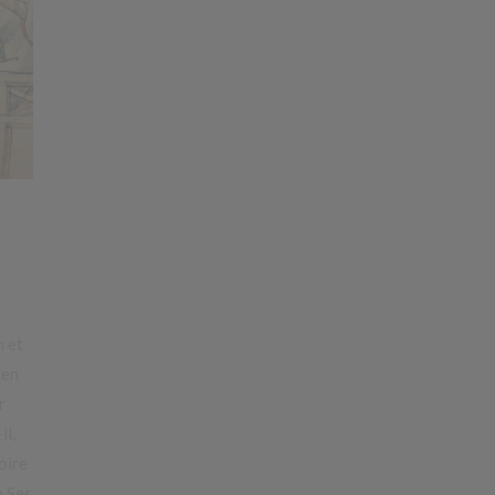
n et
 en
r
il,
oire
e Ses