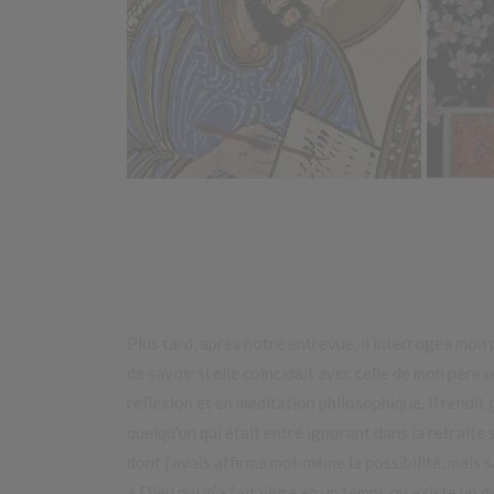
Plus tard, après notre entrevue, il interrogea mon pè
de savoir si elle coïncidait avec celle de mon père 
réflexion et en méditation philosophique. Il rendit g
quelqu’un qui était entré ignorant dans la retraite spir
dont j’avais affirmé moi-même la possibilité, mais 
à Dieu qui m’a fait vivre en un temps où existe un 