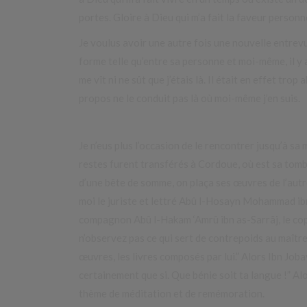
portes. Gloire à Dieu qui m’a fait la faveur personn
Je voulus avoir une autre fois une nouvelle entrevu
forme telle qu’entre sa personne et moi-même, il y a
me vît ni ne sût que j’étais là. Il était en effet tro
propos ne le conduit pas là où moi-même j’en suis.
Je n’eus plus l’occasion de le rencontrer jusqu’à sa
restes furent transférés à Cordoue, où est sa tombe
d’une bête de somme, on plaça ses œuvres de l’autre 
moi le juriste et lettré Abû l-Hosayn Mohammad ibn
compagnon Abû l-Hakam ‘Amrû ibn as-Sarrâj, le copi
n’observez pas ce qui sert de contrepoids au maître
œuvres, les livres composés par lui.” Alors Ibn Joba
certainement que si. Que bénie soit ta langue !” Alor
thème de méditation et de remémoration.