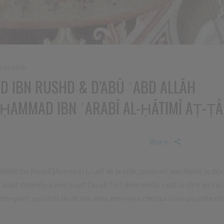
losophie
ID IBN RUSHD & D’ABŪ ʿABD ALLĀH
ḤAMMAD IBN ʿARABĪ AL-ḤĀTIMĪ AṬ-ṬĀ
Share
Wâlid Ibn Rushd [Averroës], cadi de la ville, qui avait manifesté le dés
vait entendu à mon sujet l’avait fort émerveillé, c’est-à-dire les réc
on père, qui était un de ses amis, m’envoya chez lui sous un prétexte