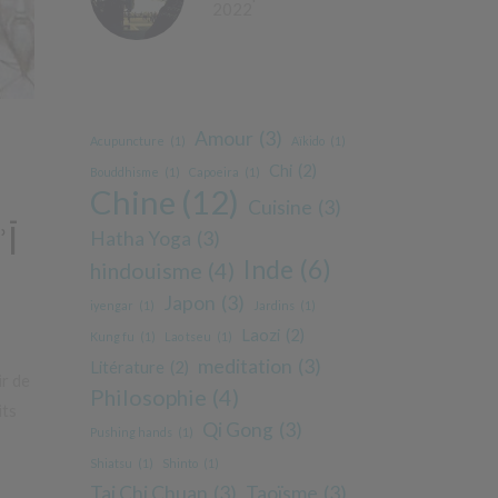
2022
Amour
(3)
Acupuncture
(1)
Aïkido
(1)
Chi
(2)
Bouddhisme
(1)
Capoeira
(1)
Chine
(12)
Cuisine
(3)
ʾĪ
Hatha Yoga
(3)
Inde
(6)
hindouisme
(4)
Japon
(3)
iyengar
(1)
Jardins
(1)
Laozi
(2)
Kung fu
(1)
Lao tseu
(1)
meditation
(3)
Litérature
(2)
ir de
Philosophie
(4)
its
Qi Gong
(3)
Pushing hands
(1)
Shiatsu
(1)
Shinto
(1)
Tai Chi Chuan
(3)
Taoïsme
(3)