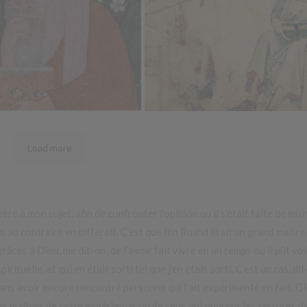
Load more
re à mon sujet, afin de confronter l’opinion qu’il s’était faite de moi
ou au contraire en différait. C’est que Ibn Rushd était un grand maître
râces à Dieu, me dit-on, de l’avoir fait vivre en un temps où il pût voi
ituelle, et qui en était sorti tel que j’en étais sorti. C’est un cas, dit-
sans avoir encore rencontré personne qui l’ait expérimenté en fait. Gl
des maîtres de cette expérience, un de ceux qui ouvrent les serrures d