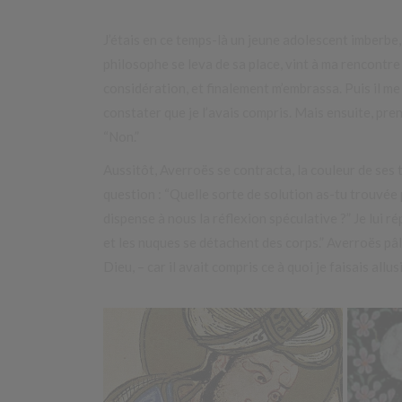
J’étais en ce temps-là un jeune adolescent imberbe
philosophe se leva de sa place, vint à ma rencontr
considération, et finalement m’embrassa. Puis il me dit
constater que je l’avais compris. Mais ensuite, pre
“Non.”
Aussitôt, Averroës se contracta, la couleur de ses tr
question : “Quelle sorte de solution as-tu trouvée p
dispense à nous la réflexion spéculative ?” Je lui ré
et les nuques se détachent des corps.” Averroës pâlit,
Dieu, – car il avait compris ce à quoi je faisais allus