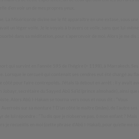
elle d’en voir un de mes propres yeux.
e. La Miséricorde divine me le fit apparaître en une extase, sous une
vait un léger voile. Je le voyais à travers ce voile, sans que lui-même
p absorbé dans sa méditation, pour s’apercevoir de moi. Alors je me dis 
 mort qui survint en l’année 595 de l’hégire (= 1198), à Marrakech. Ses
. Lorsque le cercueil qui contenait ses cendres eut été chargé au fl
côté pour faire contrepoids. J’étais là debout en arrêt : il y avait av
 Jobayr, secrétaire du Sayyed Abû Sa’îd (prince almohade), ainsi que
ste. Alors Abû l-Hakam se tourna vers nous et nous dit : “Vous
 Averroès sur sa monture ? D’un côté le maître (imâm), de l’autre ses
yr de lui répondre : “Tu dis que je n’observe pas, ô mon enfant ? Mais
s je recueillis en moi (cette phrase d’Abû l-Hakal), pour qu’elle me so