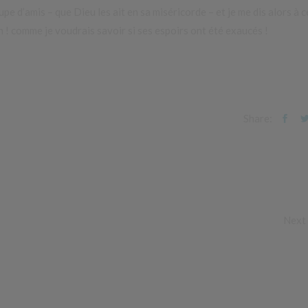
pe d’amis – que Dieu les ait en sa miséricorde – et je me dis alors à c
Ah ! comme je voudrais savoir si ses espoirs ont été exaucés !
Share:
Next