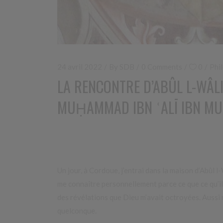
24 avril 2022
By
SDB
0 Comments
0
Phi
LA RENCONTRE D’ABÛL L-WÂL
MUḤAMMAD IBN ʿALĪ IBN MU
Un jour, à Cordoue, j’entrai dans la maison d’Abûl l-
me connaître personnellement parce ce que ce qu’il a
des révélations que Dieu m’avait octroyées. Aussi m
quelconque.