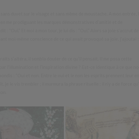
, sans duvet sur le visage et sans même de moustache. A mon entrée, 
e en me prodiguant les marques démonstratives d’amitié et de
 : “Oui.” Et moi à mon tour, je lui dis : “Oui.” Alors sa joie s’accrut de
nant moi-même conscience de ce qui avait provoqué sa joie, j’ajoutai :
aits s’altéra, il sembla douter de ce qu’il pensait. Il me posa cette
ar l’illumination et l’inspiration divine ? Est-ce identique à ce que n
pondis : “Oui et non. Entre le oui et le non les esprits prennent leur e
 je le vis trembler ; il murmura la phrase rituelle : il n’y a de force qu
ion.